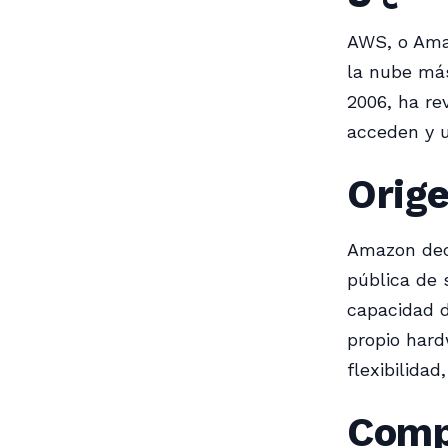
AWS, o Amaz
la nube má
2006, ha re
acceden y u
Orige
Amazon deci
pública de 
capacidad d
propio har
flexibilida
Comp