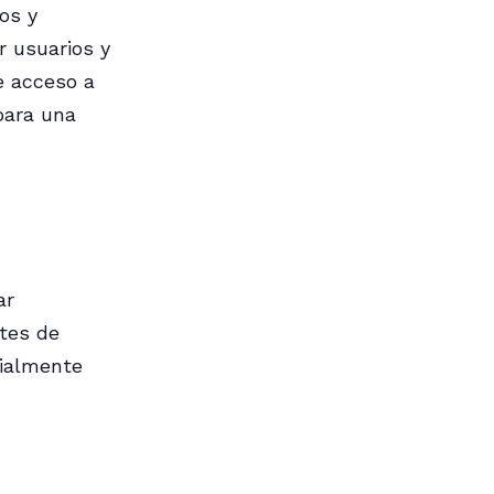
os y
r usuarios y
ne acceso a
para una
ar
tes de
cialmente