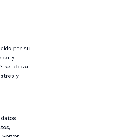
cido por su
enar y
 se utiliza
stres y
 datos
tos,
 Server.