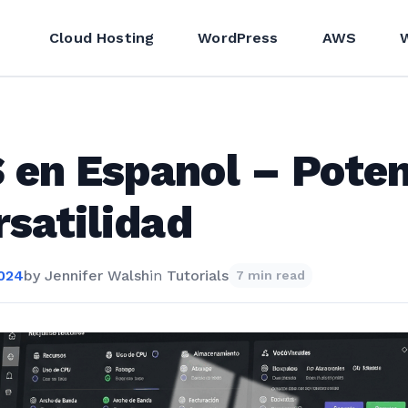
Cloud Hosting
WordPress
AWS
en Espanol – Poten
rsatilidad
2024
by
Jennifer Walsh
in
Tutorials
7 min read