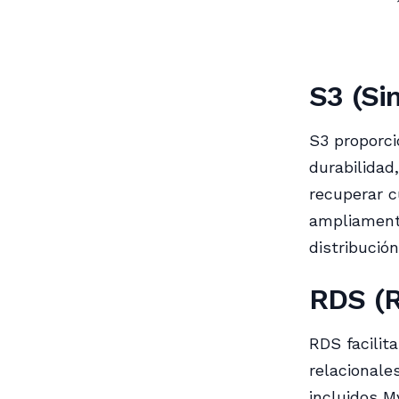
S3 (Si
S3 proporci
durabilidad
recuperar c
ampliamente
distribució
RDS (R
RDS facilit
relacionale
incluidos M