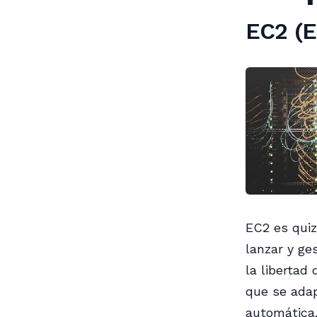
EC2 (E
EC2 es quiz
lanzar y ge
la libertad
que se adap
automática,