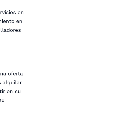
vicios en
miento en
lladores
na oferta
 alquilar
ir en su
su