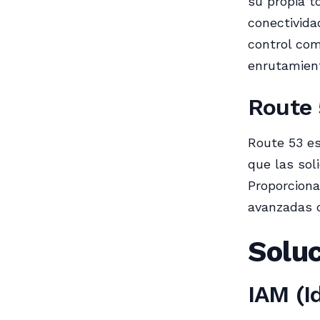
su propia t
conectivida
control com
enrutamient
Route 
Route 53 es
que las sol
Proporciona
avanzadas c
Solu
IAM (I