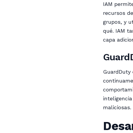
IAM permite
recursos de
grupos, y u
qué. IAM ta
capa adicio
Guard
GuardDuty e
continuamen
comportamie
inteligenci
maliciosas.
Desa