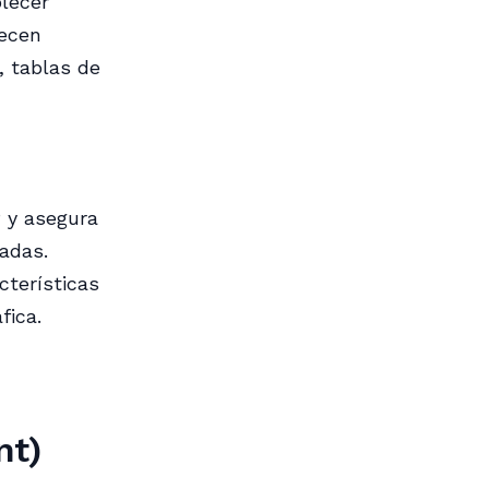
blecer
recen
, tablas de
P y asegura
uadas.
cterísticas
fica.
nt)