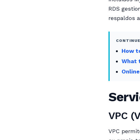
RDS gestion
respaldos a
CONTINUE
How t
What 
Onlin
Servi
VPC (V
VPC permite